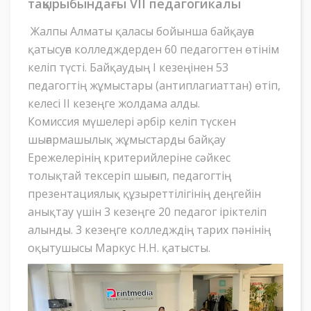
тақырыбындағы VII педагогикалы
Жалпы Алматы қаласы бойынша байқауға
қатысуға колледждерден 60 педагогтен өтінім
келіп түсті. Байқаудың I кезеңінен 53
педагогтің жұмыстары (антиплагиаттан) өтіп,
келесі II кезеңге жолдама алды.
Комиссия мүшелері әрбір келіп түскен
шығармашылық жұмыстарды байқау
Ережелерінің критерийлеріне сәйкес
толықтай тексеріп шығып, педагогтің
презентациялық құзыреттілігінің деңгейін
анықтау үшін 3 кезеңге 20 педагог іріктеліп
алынды. 3 кезеңге колледждің тарих пәнінің
оқытушысы Маркус Н.Н. қатысты.