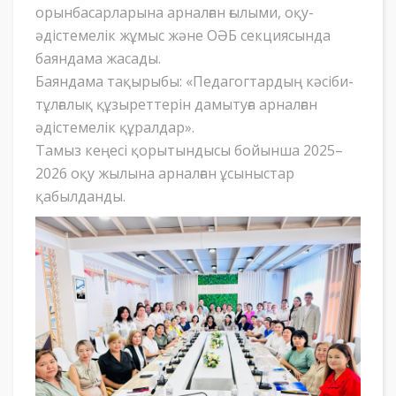
орынбасарларына арналған ғылыми, оқу-
әдістемелік жұмыс және ОӘБ секциясында
баяндама жасады.
Баяндама тақырыбы: «Педагогтардың кәсіби-
тұлғалық құзыреттерін дамытуға арналған
әдістемелік құралдар».
Тамыз кеңесі қорытындысы бойынша 2025–
2026 оқу жылына арналған ұсыныстар
қабылданды.