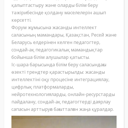
қалыптастыру және оларды білім беру
тәжірибесінде қолдану мәселелерін ашып
көрсетті.
Форум жұмысына жасанды интеллект
саласының мамандары, Қазақстан, Ресей және
Беларусь елдерінен келген педагогтер,
сондай-ақ педагогикалық мамандықтар
бойынша білім алушылар қатысты.
Іс-шара барысында білім беру саласындағы
өзекті трендтер қарастырылды: жасанды
интеллектіні оқу процесіне интеграциялау,
цифрлық платформаларды,
нейротехнологияларды, онлайн-ресурстарды
пайдалану, сондай-ақ педагогтерді даярлау
сапасын арттыруға бағытталған жаңа құралдар.