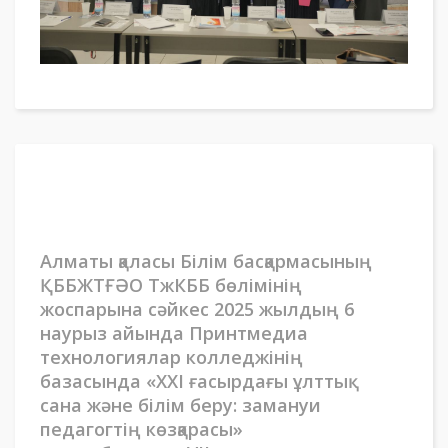
Алматы қаласы Білім басқармасының
ҚББЖТҒӘО ТжКББ бөлімінің
жоспарына сәйкес 2025 жылдың 6
наурыз айында Принтмедиа
технологиялар колледжінің
базасында «XXI ғасырдағы ұлттық
сана және білім беру: замануи
педагогтің көзқарасы»