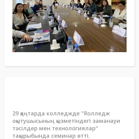
29 қаңтарда колледжде "Rолледж
оқытушысының қызметіндегі заманауи
тәсілдер мен технологиялар"
тақырыбында семинар өтті.