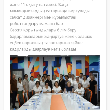
және 11 оқыту нәтижесі. Жаңа
мамандықтардың қатарында виртуалды
саяхат дизайнері мен құрылыстағы
роботтандыру маманы бар.
Сессия қорытындылары білім беру
бағдарламаларын жаңғыртуға және болашақ
еңбек нарығының талаптарына сәйкес
кадрларды даярлауға негіз болады.