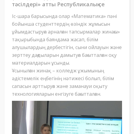
тәсілдері» атты Республикалық се
Іс-шара барысында олар «Математика» пәні
бойынша студенттердің өзіндік жұмысын
ұйымдастыруға арналған тапсырмалар жинағы»
тақырыбында баяндама жасап, білім
алушылардың дербестігін, сыни ойлауын және
зерттеу дағдыларын дамытуға бағытталған оқу
материалдарын ұсынды.
Ұсынылған жинақ – колледж ұжымының
әдістемелік еңбегінің нәтижесі болып, білім
сапасын арттыруға және заманауи оқыту
технологияларын енгізуге бағытталған.