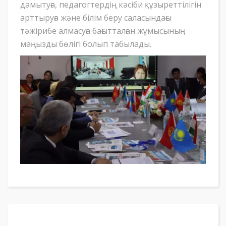
дамытуға, педагогтердің кәсіби құзыреттілігін
арттыруға және білім беру саласындағы
тәжірибе алмасуға бағытталған жұмысының
маңызды бөлігі болып табылады.