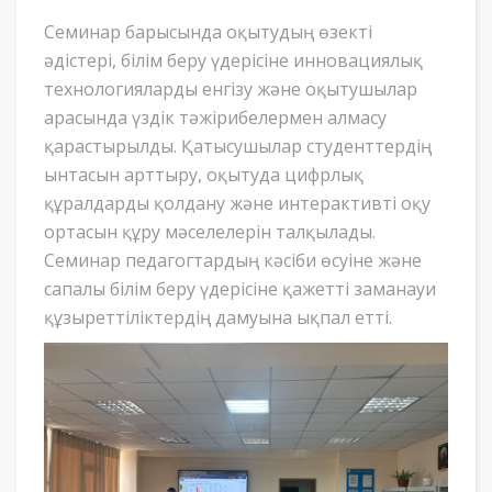
Семинар барысында оқытудың өзекті
әдістері, білім беру үдерісіне инновациялық
технологияларды енгізу және оқытушылар
арасында үздік тәжірибелермен алмасу
қарастырылды. Қатысушылар студенттердің
ынтасын арттыру, оқытуда цифрлық
құралдарды қолдану және интерактивті оқу
ортасын құру мәселелерін талқылады.
Семинар педагогтардың кәсіби өсуіне және
сапалы білім беру үдерісіне қажетті заманауи
құзыреттіліктердің дамуына ықпал етті.