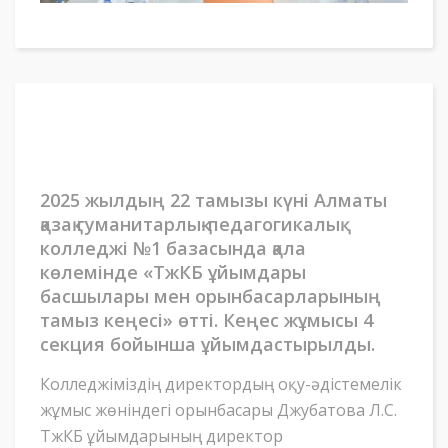
2025 жылдың 22 тамызы күні Алматы
қазақ гуманитарлық-педагогикалық
колледжі №1 базасында қала
көлемінде «ТжКБ ұйымдары
басшылары мен орынбасарларының
тамыз кеңесі» өтті. Кеңес жұмысы 4
секция бойынша ұйымдастырылды.
Колледжіміздің директордың оқу-әдістемелік
жұмыс жөніндегі орынбасары Джубатова Л.С.
ТжКБ ұйымдарының директор