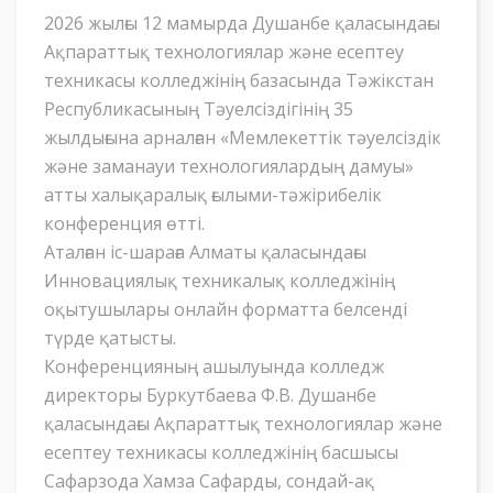
2026 жылғы 12 мамырда Душанбе қаласындағы
Ақпараттық технологиялар және есептеу
техникасы колледжінің базасында Тәжікстан
Республикасының Тәуелсіздігінің 35
жылдығына арналған «Мемлекеттік тәуелсіздік
және заманауи технологиялардың дамуы»
атты халықаралық ғылыми-тәжірибелік
конференция өтті.
Аталған іс-шараға Алматы қаласындағы
Инновациялық техникалық колледжінің
оқытушылары онлайн форматта белсенді
түрде қатысты.
Конференцияның ашылуында колледж
директоры Буркутбаева Ф.В. Душанбе
қаласындағы Ақпараттық технологиялар және
есептеу техникасы колледжінің басшысы
Сафарзода Хамза Сафарды, сондай-ақ