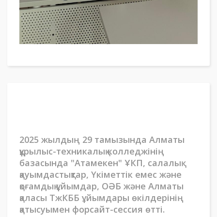
2025 жылдың 29 тамызында Алматы
құрылыс-техникалық колледжінің
базасында "Атамекен" ҰКП, салалық
қауымдастықтар, Үкіметтік емес және
қоғамдық ұйымдар, ОӘБ және Алматы
қаласы ТжКББ ұйымдары өкілдерінің
қатысуымен форсайт-сессия өтті.