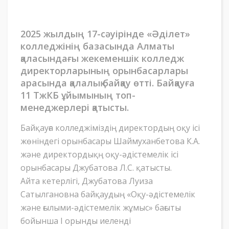
2025 жылдың 17-сәуірінде «Әділет»
колледжінің базасында Алматы
қаласындағы жекеменшік колледж
директорларының орынбасарлары
арасында қалалық байқау өтті. Байқауға
11 ТжКБ ұйымының топ-
менеджерлері қатысты.
Байқауға колледжіміздің директордың оқу ісі
жөніндегі орынбасары Шаймуханбетова К.А.
және директордықң оқу-әдістемелік ісі
орынбасары Джубатова Л.С. қатысты.
Айта кетерлігі, Джубатова Луиза
Сатылгановна байқаудың «Оқу-әдістемелік
және ғылыми-әдістемелік жұмыс» бағыты
бойынша І орынды иеленді