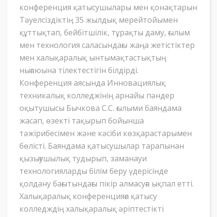
конференция қатысушылары мен қонақтарын
Тәуелсіздіктің 35 жылдық мерейтойымен
құттықтап, бейбітшілік, тұрақты даму, ғылым
мен технология саласындағы жаңа жетістіктер
мен халықаралық ынтымақтастықтың
нығаюына тілектестігін білдірді.
Конференция аясында Инновациялық
техникалық колледжінің арнайы пәндер
оқытушысы Бычкова С.С. ғылыми баяндама
жасап, өзекті тақырып бойынша
тәжірибесімен және кәсіби көзқарастарымен
бөлісті. Баяндама қатысушылар тарапынан
қызығушылық тудырып, заманауи
технологияларды білім беру үдерісінде
қолдану бағытындағы пікір алмасуға ықпал етті.
Халықаралық конференцияға қатысу
колледждің халықаралық әріптестікті