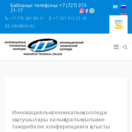
Байланыс телефоны: +7 (727) 313-
21-17
+7 775 281 89 11
+7 727 313 21 18
info@intc.kz
Инновациялық техникалық колледж
оқытушылары халықаралық ғылыми-
тәжірибелік конференцияға қатысты