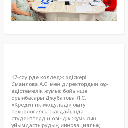
17-сәуірде колледж әдіскері
Смаилова А.С. мен директордың оқу-
әдістемелік жұмыс бойынша
орынбасары Джубатова Л.С.
«Кредиттік-модульдік оқыту
технологиясы жағдайында
студенттердің өзіндік жұмысын
ұйымдастырудың инновациялық