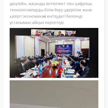
деңгейін, жасанды интеллект пен цифрлық
технологияларды білім беру үдерісіне және
қазіргі экономикаға енгізудегі белсенді
ұстанымын айқын көрсетеді.