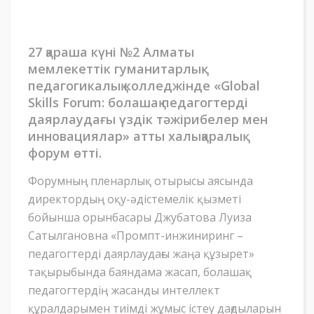
27 қараша күні №2 Алматы
мемлекеттік гуманитарлық-
педагогикалық колледжінде «Global
Skills Forum: болашақ педагогтерді
даярлаудағы үздік тәжірибелер мен
инновациялар» атты халықаралық
форум өтті.
Форумның пленарлық отырысы аясында
директордың оқу-әдістемелік қызметі
бойынша орынбасары Джубатова Луиза
Сатылгановна «Промпт-инжиниринг –
педагогтерді даярлаудағы жаңа құзырет»
тақырыбында баяндама жасап, болашақ
педагогтердің жасанды интеллект
құралдарымен тиімді жұмыс істеу дағдыларын