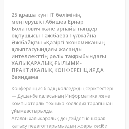
25 қараша күні IT бөлімінің
меңгерушісі Абишев Ернар
Болатович және арнайы пәндер
оқытушысы Тәжібаева Гүлжайна
Әжібайқызы «Қазіргі экономиканың
қалыптасуындағы жасанды
интеллекттің рөлі» тақырыбындағы
ХАЛЫҚАРАЛЫҚ ҒЫЛЫМИ-
ПРАКТИКАЛЫҚ КОНФЕРЕНЦИЯДА
баяндама
Конференция біздің колледждің серіктестері
— Душанбе қаласының Информатика және
компьютерлік техника колледжі тарапынан
ұйымдастырылды.
Аталған халықаралық деңгейдегі іс-шараға
қатысу педагогтарымыздың жоғары кәсіби