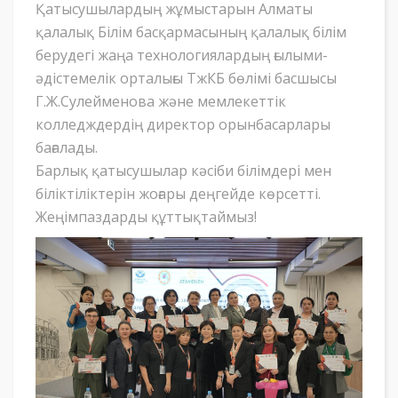
Қатысушылардың жұмыстарын Алматы
қалалық Білім басқармасының қалалық білім
берудегі жаңа технологиялардың ғылыми-
әдістемелік орталығы ТжКБ бөлімі басшысы
Г.Ж.Сулейменова және мемлекеттік
колледждердің директор орынбасарлары
бағалады.
Барлық қатысушылар кәсіби білімдері мен
біліктіліктерін жоғары деңгейде көрсетті.
Жеңімпаздарды құттықтаймыз!