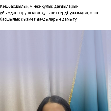
Көшбасшылық мінез-құлық дағдыларын,
ұйымдастырушылық құзыреттерді, ұжымдық және
басшылық қызмет дағдыларын дамыту.