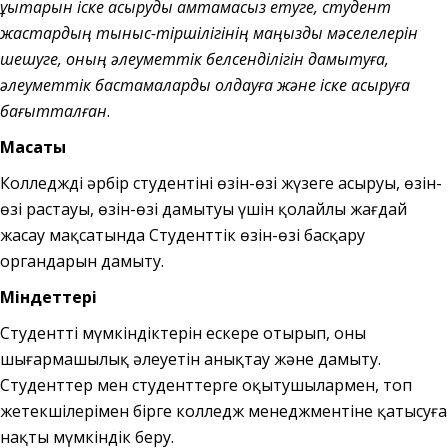
құқықтарын іске асыруды қамтамасыз етуге, студент
жастардың тыныс-тіршілігінің маңызды мәселелерін
шешуге, оның әлеуметтік белсенділігін дамытуға,
әлеуметтік бастамаларды қолдауға және іске асыруға
бағытталған
.
Мақсаты
Колледждің әрбір студентінің өзін-өзі жүзеге асыруы, өзін-
өзі растауы, өзін-өзі дамытуы үшін қолайлы жағдай
жасау мақсатында Студенттік өзін-өзі басқару
органдарын дамыту.
Міндеттері
Студенттің мүмкіндіктерін ескере отырып, оның
шығармашылық әлеуетін анықтау және дамыту.
Студенттер мен студенттерге оқытушылармен, топ
жетекшілерімен бірге колледж менеджментіне қатысуға
нақты мүмкіндік беру.