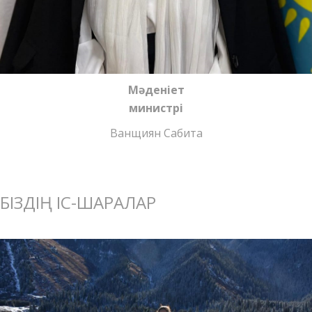
Мәденіет
министрі
Ванщиян Сабита
БІЗДІҢ ІС-ШАРАЛАР