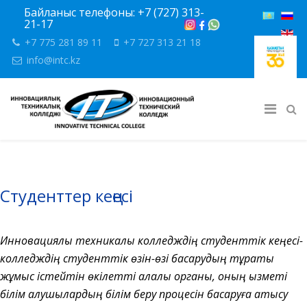
Байланыс телефоны: +7 (727) 313-
21-17
+7 775 281 89 11
+7 727 313 21 18
info@intc.kz
Студенттер кеңесі
Инновациялық техникалық колледждің студенттік кеңесі-
колледждің студенттік өзін-өзі басқарудың тұрақты
жұмыс істейтін өкілетті алқалы органы, оның қызметі
білім алушылардың білім беру процесін басқаруға қатысу