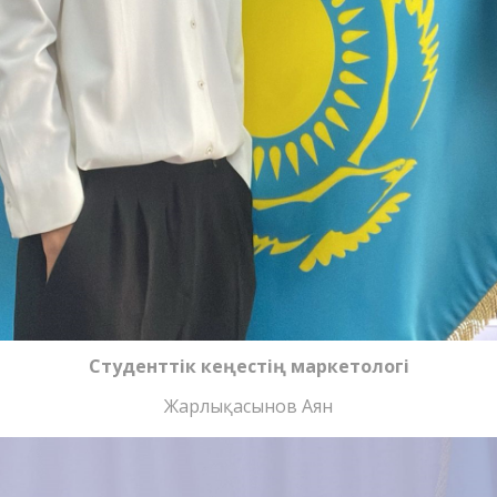
Студенттік кеңестің маркетологі
Жарлықасынов Аян