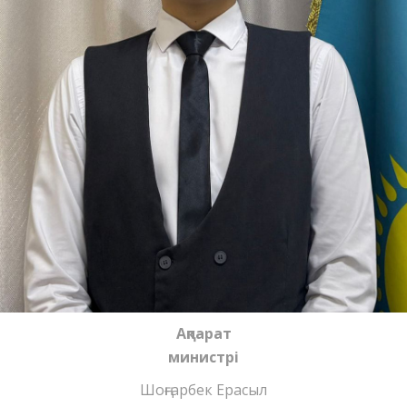
Ақпарат
министрі
Шоңғарбек Ерасыл