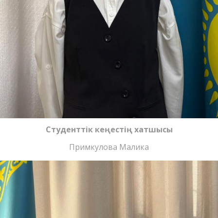
Студенттік кеңестің хатшысы
Примкулова Малика