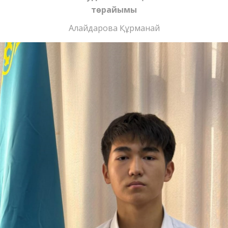
төрайымы
Алайдарова Құрманай