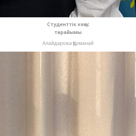
Студенттік кеңес
төрайымы
Алайдарова Құрманай