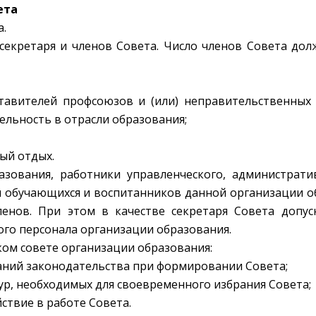
ета
а.
, секретаря и членов Совета. Число членов Совета до
ставителей профсоюзов и (или) неправительственных
льность в отрасли образования;
ый отдых.
азования, работники управленческого, администрати
и обучающихся и воспитанников данной организации о
ленов. При этом в качестве секретаря Совета допус
го персонала организации образования.
ском совете организации образования:
аний законодательства при формировании Совета;
ур, необходимых для своевременного избрания Совета;
йствие в работе Совета.