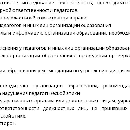
ктивное исследование обстоятельств, необходимы
рной ответственности педагогов.
в пределах своей компетенции вправе:
 педагогов и иных лиц организации образования;
алы и информацию организации образования, необход
ояснения у педагогов и иных лиц организации образован
елю организации образования о проведении проверк
ции образования рекомендации по укреплению дисципл
ководителю организации образования, рекоменд
 нарушения педагогической этики;
ударственным органам или должностным лицам, учре
ответственности должностных лиц, не принявши
ской этике;
сторон.