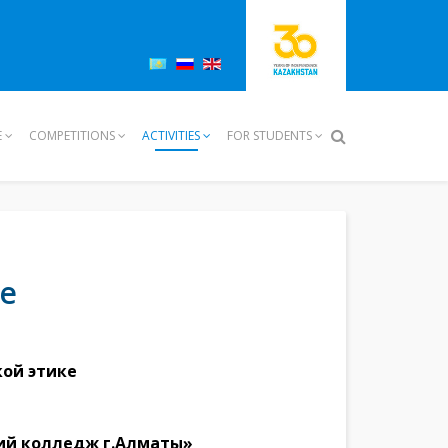
E
COMPETITIONS
ACTIVITIES
FOR STUDENTS
е
ой этике
ий колледж г.Алматы»