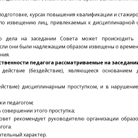
еподготовке, курсах повышения квалификации и стажир
по извещению лиц, привлекаемых к дисциплинарной о
го дела на заседании Совета может происходить 
сли они были надлежащим образом извещены о времени
ния.
ственности педагога рассматриваемые на заседани
действие (бездействие), являющееся основанием 
здействие) дисциплинарным проступком, и в нарушени
ки педагогом;
в совершении этого проступка;
Совет рекомендует руководителю организации образов
гога.
ательный характер.