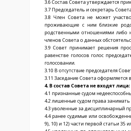
3.6 Состав Совета утверждается пр
3.7 Председатель и секретарь Совет
3.8 Член Совета не может участв
проживающие с ним близкие родс
родственными отношениями либо на
членов Совета о данных обстоятельс
3.9 Совет принимает решения про
равенстве голосов голос председа
голосовании.
3.10 В отсутствие председателя Сов
3.11 Заседание Совета оформляется 
4. В состав Совета не входят лица:
4.1 признанные судом недееспособн
4.2 лишенные судом права занимать
4.3 уволенные за дисциплинарный п
4.4 ранее судимые или освобожденны
9), 10) и 12) части первой статьи 35