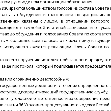
иказом руководителя организации образования.
а избираются большинством голосов из состава Совета 
овать в обсуждении и голосовании по дисциплинарн
твенники связаны с лицом, в отношении которого 
ходятся в служебной или иной зависимости от указ
твах до обсуждения и голосования Совета по соответс
стым большинством голосов от числа присутствующих
тельствующего является решающим. Члены Совета по 
ета по его поручению исполняет обязанности председате
в виде протокола, который подписывается председател
ым или ограниченно дееспособным;
 государственные должности в течение определенного с
роступок, дискредитирующий государственную службу;
е от уголовной ответственности за совершение престу
 или статьи 36 Уголовно-процессуального кодекса Респуб