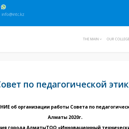
info@intc.kz
THE MAIN
OUR COLLEG
Совет по педагогической этик
ИЕ об организации работы Совета по педагогическ
Алматы 2020г.
ния города АлматыТОО «Инновационный техническ