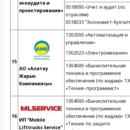
экоаудита и
0518000 «Учет и аудит (по
проектирования»
отраслям)
0518033 "Экономист-бухгал
1302000 «Автоматизация и
управление»
1302023 «Электромеханик»
15
1304000 «Вычислительная
АО «Алатау
техника и программное
Жарык
обеспечение (по видам)» 1
Компаниясы»
«Техник-программист»
1304000 «Вычислительная
техника и программное
16
обеспечение (по видам)» 1
ИП “Mobile
«Техник по защите
Lifttrucks Service”