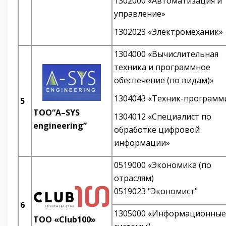
1302000 «Автоматизация и
управление»
1302023 «Электромеханик»
1304000 «Вычислительная
техника и программное
обеспечение (по видам)»
1304043 «Техник-программ
5
TOO“A–SYS
1304012 «Специалист по
engineering”
обработке цифровой
информации»
0519000 «Экономика (по
отраслям)
0519023 "Экономист"
6
1305000 «Информационные
ТОО «Club100»