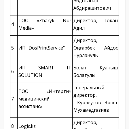
Абдыгапар
Абдирашитович
ТОО «Zharyk Nur
Директор, Токан
4
Media»
Адил
Директор,
5
ИП "DosPrintService"
Оңғарбек Айдос
Нурланулы
ИП SMART IT
Болат Куаныш
6
SOLUTION
Болатулы
Генеральный
ТОО «Интертич
директор,
7
медицинский
Курлеутов Эрнст
ассистанс»
Мухамедгазиев
Директор,
8
Logic.kz