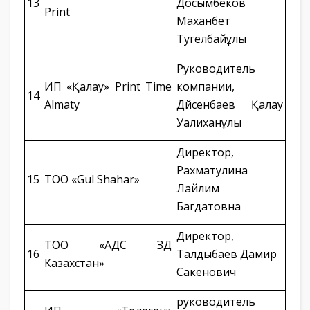
13
Досымбеков
Print
Маханбет
Тугелбайұлы
Руководитель
ИП «Қалау» Print Time
компании,
14
Almaty
Дүйсенбаев Қалау
Уалиханұлы
Директор,
Рахматулина
15
ТОО «Gul Shahar»
Лайлим
Багдатовна
Директор,
ТОО «АДС ЗД
16
Талдыбаев Дамир
Казахстан»
Сакенович
руководитель