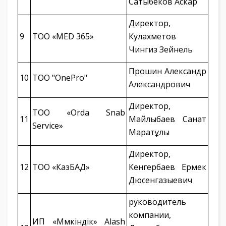
Сатыбеков Аскар
Директор,
9
ТОО «MED 365»
Кулахметов
Чингиз Зейнель
Прошин Александр
10
ТОО "OnePro"
Александрович
Директор,
ТОО «Orda Snab
11
Майлыбаев Санат
Service»
Маратұлы
Директор,
12
ТОО «КазБАД»
Кенгербаев Ермек
Дюсенгазыевич
руководитель
компании,
ИП «Мүмкіндік» Alash