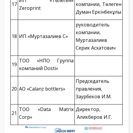
ИП «Төлеген»
17
компании, Төлеген
Zeroprint
Думан Еркінбекұлы
руководитель
компании,
18
ИП «Муртазалиев С»
Муртазалиев
Серик Асхатович
ТОО «НПО Группа
19
компаний Dosti»
Председатель
20
АО «Calanz bottlers»
правления,
Заурбеков И.М.
ТОО «Data Matrix
Директор,
21
Corp»
Аликберов И.Г.